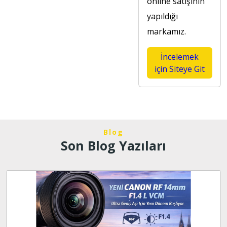
online satışının
yapıldığı
markamız.
İncelemek
için Siteye Git
Blog
Son Blog Yazıları