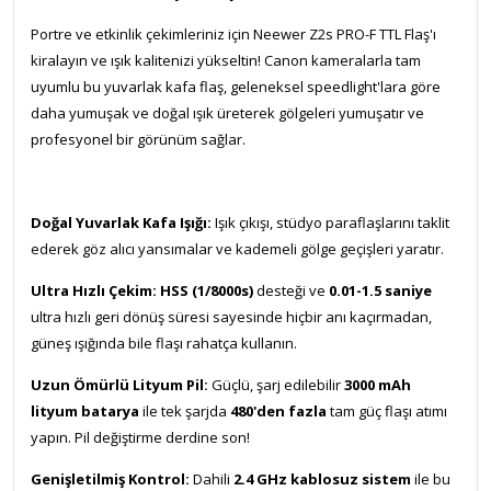
Portre ve etkinlik çekimleriniz için Neewer Z2s PRO-F TTL Flaş'ı
kiralayın ve ışık kalitenizi yükseltin! Canon kameralarla tam
uyumlu bu yuvarlak kafa flaş, geleneksel speedlight'lara göre
daha yumuşak ve doğal ışık üreterek gölgeleri yumuşatır ve
profesyonel bir görünüm sağlar.
Doğal Yuvarlak Kafa Işığı:
Işık çıkışı, stüdyo paraflaşlarını taklit
ederek göz alıcı yansımalar ve kademeli gölge geçişleri yaratır.
Ultra Hızlı Çekim:
HSS (1/8000s)
desteği ve
0.01-1.5 saniye
ultra hızlı geri dönüş süresi sayesinde hiçbir anı kaçırmadan,
güneş ışığında bile flaşı rahatça kullanın.
Uzun Ömürlü Lityum Pil:
Güçlü, şarj edilebilir
3000 mAh
lityum batarya
ile tek şarjda
480'den fazla
tam güç flaşı atımı
yapın. Pil değiştirme derdine son!
Genişletilmiş Kontrol:
Dahili
2.4 GHz kablosuz sistem
ile bu