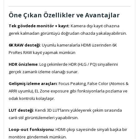
Öne Çıkan Özellikler ve Avantajlar
Tek gövdede monitör + kayıt
: Kamera dışı kayıt cihazına
gerek kalmadan görüntüyü doğrudan cihazda yakalayabilirsin.
6K RAW desteği
: Uyumlu kameralarla HDMI üzerinden 6K
ProRes RAW kayıt yapmak mümkün
HDR önizleme
: Log çekimlerde HDR (HLG / PQ) sinyallerini
gerçek zamanlı izleme olanağı sunar.
Gelişmiş izleme araçları
: Focus Peaking, False Color (Atomos &
ARRI uyumlu), EL Zone exposure gibi fonksiyonlarla pozlama ve
odak kontrolü kolaylaşır.
LUT desteği
: Kendi 3D LUT’larını yükleyerek çekim sırasında
canlı stil görüntülemeleri yapabilirsin.
Loop-out fonksiyonu
: HDMI çıkışı sayesinde sinyali başka bir
monitöre göndermek mümkün.