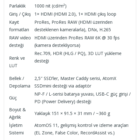
Parlaklık
1000 nit (cd/m²)
Giriş / Çıkış
1× HDMI (HDMI 2.0), 1× HDMI çıkış loop
Kayıt
ProRes, ProRes RAW (HDMI üzerinden
formatları
desteklenen kameralarla), DNx, H.265
RAW video
HDMI üzerinden ProRes RAW 6K @ 30 fps
desteği
(kamera destekliyorsa)
Rec.709, HDR (HLG / PQ), 3D LUT yükleme
Renk ve
desteği
LUT
Bellek /
2,5″ SSD’ler, Master Caddy serisi, AtomX
Depolama
SSDmini desteği via adaptör
NP-F / L-serisi batarya yuvası, USB-C güç girişi /
Güç
PD (Power Delivery) desteği
Boyut &
Yaklaşık 151 × 91.5 × 31 mm / ~360 g
Ağırlık
İşletim
AtomOS 11, gelişmiş kontrol ve izleme araçları
Sistemi
(EL Zone, False Color, RecordAssist vs.)