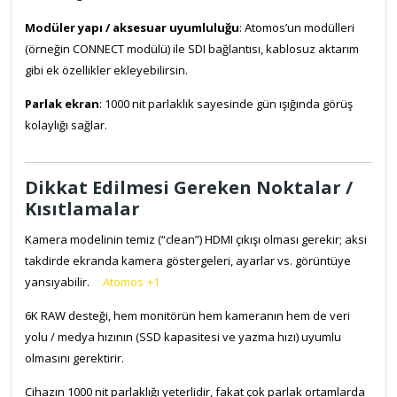
Modüler yapı / aksesuar uyumluluğu
: Atomos’un modülleri
(örneğin CONNECT modülü) ile SDI bağlantısı, kablosuz aktarım
gibi ek özellikler ekleyebilirsin.
Parlak ekran
: 1000 nit parlaklık sayesinde gün ışığında görüş
kolaylığı sağlar.
Dikkat Edilmesi Gereken Noktalar /
Kısıtlamalar
Kamera modelinin temiz (“clean”) HDMI çıkışı olması gerekir; aksi
takdirde ekranda kamera göstergeleri, ayarlar vs. görüntüye
yansıyabilir.
Atomos
+1
6K RAW desteği, hem monitörün hem kameranın hem de veri
yolu / medya hızının (SSD kapasitesi ve yazma hızı) uyumlu
olmasını gerektirir.
Cihazın 1000 nit parlaklığı yeterlidir, fakat çok parlak ortamlarda