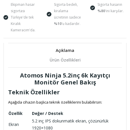
Ekipman hasar
Sigorta bedeli,
Sigorta hasarın
sigortası
kiralama
%80
'ini karşılar.
Türkiye'de tek
ücretinin sadece
Kiralık
%10
'u kadardır.
Kameracım'da.
Açıklama
Ürün Özellikleri
Atomos Ninja 5.2inç 6k Kayıtçı
Monitör
Genel Bakış
Teknik Özellikler
Aşağıda cihazın başlıca teknik özelliklerini bulabilirsin:
Özellik
Değer / Destek
5.2 inç IPS dokunmatik ekran, çözünürlük
Ekran
1920×1080